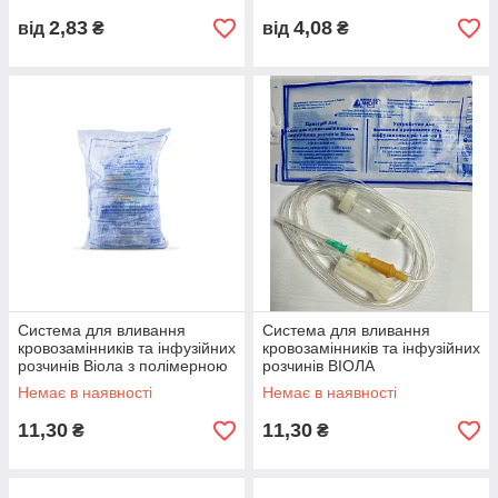
2,83
4,08
від
₴
від
₴
Система для вливання
Система для вливання
кровозамінників та інфузійних
кровозамінників та інфузійних
розчинів Віола з полімерною
розчинів ВІОЛА
голкою
Немає в наявності
Немає в наявності
11,30
11,30
₴
₴