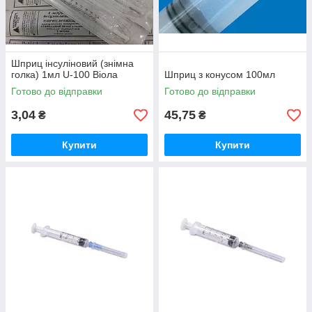
Шприц інсуліновий (знімна
голка) 1мл U-100 Віола
Шприц з конусом 100мл
Готово до відправки
Готово до відправки
3,04
45,75
₴
₴
Купити
Купити