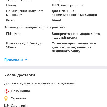
Склад
100% поліпропілен
Призначення нетканого
Для гігієнічної
матеріалу
промисловості і медицини
Колір
Білий
Користувальницькі характеристики
Гігієнічно
Використання в медицині та
індустрії краси
Щільність від 17г/м2 до
Може використовуватися
50г/м2
для покриттів, пошиття
медичного одягу
Приховати
Умови доставки
Доставка здійснюється тільки по передоплаті.
Нова Пошта
Укрпошта
Самовивіз