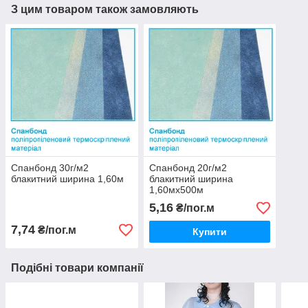
З цим товаром також замовляють
Спанбонд 30г/м2
Спанбонд 20г/м2
блакитний ширина 1,60м
блакитний ширина
1,60мх500м
5,16
₴/пог.м
7,74
₴/пог.м
Купити
Подібні товари компанії