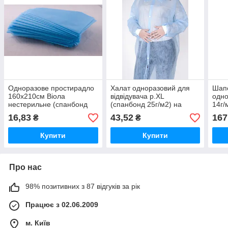
Одноразове простирадло
Халат одноразовий для
Шап
160х210см Віола
відвідувача р.XL
одно
нестерильне (спанбонд
(спанбонд 25г/м2) на
14г/
20г/м2)
кнопках блакитний
№10
16,83
43,52
167
₴
₴
Купити
Купити
Про нас
98% позитивних з 87 відгуків за рік
Працює з 02.06.2009
м. Київ