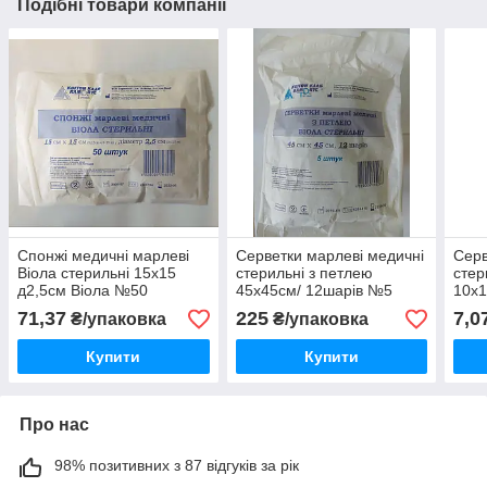
Подібні товари компанії
Спонжі медичні марлеві
Серветки марлеві медичні
Серв
Віола стерильні 15х15
стерильні з петлею
стер
д2,5см Віола №50
45х45см/ 12шарів №5
10х
"ВІОЛА"
71,37
225
7,0
₴/упаковка
₴/упаковка
Купити
Купити
Про нас
98% позитивних з 87 відгуків за рік