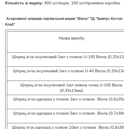
Кількість в ящику:
800 шт./ящик, 100 шт./проміжна коробка.
Асортимент шприців торгівельної марки "Віола" ТД "Кампус Коттон
Клаб"
Назва виробу
Шприц ін'єк.інсуліновий 1мл з голкою U-100 Віола (0,33х13мм
Шприц ін'єк.інсуліновий 1мл з голкою U-40 Віола (0,33х13мм
Шприц ін'єк.інсуліновий 1мл знімна голка U-100 Віола
(0,33х13мм)
Шприц ін'єк.однораз.з голкою 2мл з голкою Віола (0,6х25мм
Шприц ін'єк.однораз.з голкою 5мл з голкою Віола (0,7х38мм
Шприц ін'єк.однораз.з голкою 10мл з голкою Віола (0,8х38мм