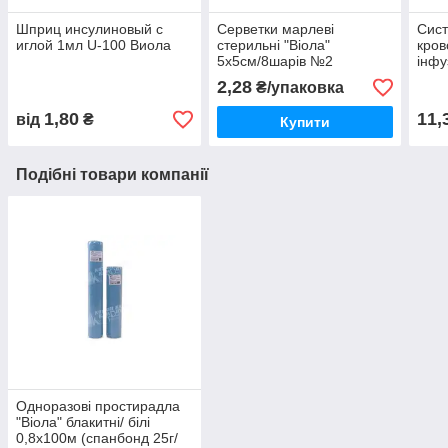
Шприц инсулиновый с
Серветки марлеві
Сист
иглой 1мл U-100 Виола
стерильні "Віола"
кров
5х5см/8шарів №2
інфу
з по
2,28
₴/упаковка
1,80
11,
від
₴
Купити
Подібні товари компанії
Одноразові простирадла
"Віола" блакитні/ білі
0,8х100м (спанбонд 25г/