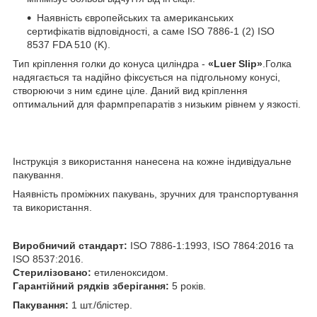
Наявність європейських та американських
сертифікатів відповідності, а саме ISO 7886-1 (2) ISO
8537 FDA 510 (K).
Тип кріплення голки до конуса циліндра -
«Luer Slip»
.Голка
надягається та надійно фіксується на підгольному конусі,
створюючи з ним єдине ціле. Даний вид кріплення
оптимальний для фармпрепаратів з низьким рівнем у язкості.
Інструкція з використання нанесена на кожне індивідуальне
пакування.
Наявність проміжних пакувань, зручних для транспортування
та використання.
Виробничий стандарт:
ISO 7886-1:1993, ISO 7864:2016 та
ISO 8537:2016.
Стерилізовано:
етиленоксидом.
Гарантійний рядків зберігання:
5 років.
Пакування:
1 шт./блістер.