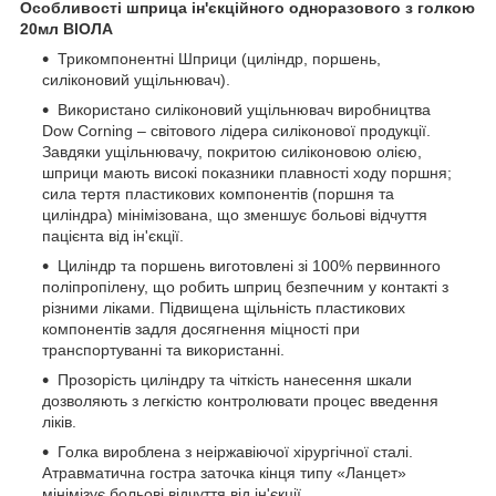
Особливості шприца ін'єкційного одноразового з голкою
20мл ВІОЛА
Трикомпонентні Шприци (циліндр, поршень,
силіконовий ущільнювач).
Використано силіконовий ущільнювач виробництва
Dow Corning – світового лідера силіконової продукції.
Завдяки ущільнювачу, покритою силіконовою олією,
шприци мають високі показники плавності ходу поршня;
сила тертя пластикових компонентів (поршня та
циліндра) мінімізована, що зменшує больові відчуття
пацієнта від ін'єкції.
Циліндр та поршень виготовлені зі 100% первинного
поліпропілену, що робить шприц безпечним у контакті з
різними ліками. Підвищена щільність пластикових
компонентів задля досягнення міцності при
транспортуванні та використанні.
Прозорість циліндру та чіткість нанесення шкали
дозволяють з легкістю контролювати процес введення
ліків.
Голка вироблена з неіржавіючої хірургічної сталі.
Атравматична гостра заточка кінця типу «Ланцет»
мінімізує больові відчуття від ін'єкції.