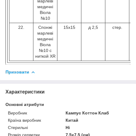
марлеві
медичні
Віола
№10
22.
Спонжі
15х15
д 2,5
стер.
марлеві
медичні
Віола
№10 с
ниткой XR
Приховати
Характеристики
Основні атрибути
Виробник
Кампус Коттон Клаб
Країна виробник
Китай
Стерильні
Ні
Розмір серветки
7,5х7,5 (см)