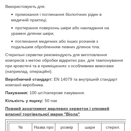
Використовують для:
промокання і поглинання біологічних рідин в
медичній практиці;
протирання поверхонь шкіри або накладання на
уражені ділянки шкіри;
поглинання медичних або інших розчинів з
подальшим обробленням певних ділянок тіла.
Стерильні серветки рекомендують для виготовлення
компресів з метою обробки відкритих ран, для тампонування
при кровотечі та в приміщеннях з особливими вимогами
(наприклад, операційні).
Виробничий стандарт:
EN 14079 та внутрішній стандарт
компанії-виробника.
Пакування:
100 шт./паперове пакування.
Кількість у ящику:
50 пак
Повний асортимент марлевих серветок і спонжей
власної торгівельної марки "Віола"
№
Назва про
розмір
шари
стерил.