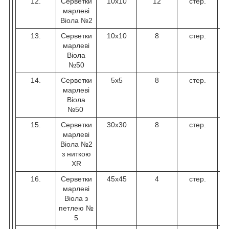
12.
Серветки
10х10
12
стер.
марлеві
Віола №2
13.
Серветки
10х10
8
стер.
марлеві
Віола
№50
14.
Серветки
5х5
8
стер.
марлеві
Віола
№50
15.
Серветки
30х30
8
стер.
марлеві
Віола №2
з ниткою
XR
16.
Серветки
45х45
4
стер.
марлеві
Віола з
петлею №
5