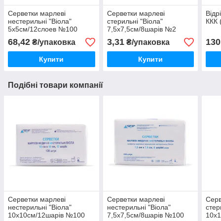
Серветки марлеві
Серветки марлеві
Відр
нестерильні "Віола"
стерильні "Віола"
ККК 
5х5см/12слоев №100
7,5х7,5см/8шарів №2
68,42
3,31
130
₴/упаковка
₴/упаковка
Купити
Купити
Подібні товари компанії
Серветки марлеві
Серветки марлеві
Серв
нестерильні "Віола"
нестерильні "Віола"
стер
10х10см/12шарів №100
7,5х7,5см/8шарів №100
10х