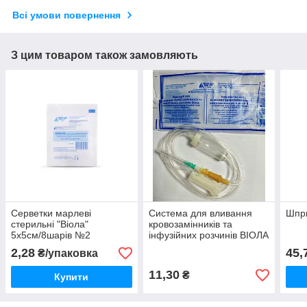
Всі умови повернення
З цим товаром також замовляють
Серветки марлеві
Система для вливання
Шпри
стерильні "Віола"
кровозамінників та
5х5см/8шарів №2
інфузійних розчинів ВІОЛА
2,28
45,
₴/упаковка
11,30
₴
Купити