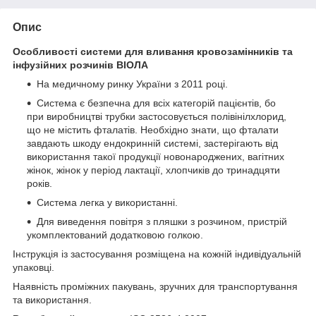
Опис
Особливості системи для вливання кровозамінників та
інфузійних розчинів ВІОЛА
На медичному ринку України з 2011 році.
Система є безпечна для всіх категорій пацієнтів, бо
при виробництві трубки застосовується полівінілхлорид,
що не містить фталатів. Необхідно знати, що фталати
завдають шкоду ендокринній системі, застерігають від
використання такої продукції новонароджених, вагітних
жінок, жінок у період лактації, хлопчиків до тринадцяти
років.
Система легка у використанні.
Для виведення повітря з пляшки з розчином, пристрій
укомплектований додатковою голкою.
Інструкція із застосування розміщена на кожній індивідуальній
упаковці.
Наявність проміжних пакувань, зручних для транспортування
та використання.