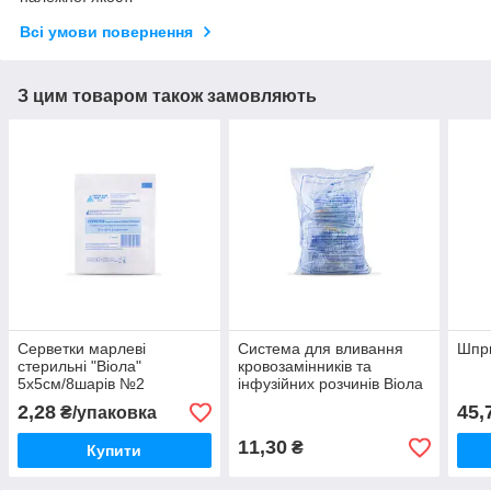
Всі умови повернення
З цим товаром також замовляють
Серветки марлеві
Система для вливання
Шпри
стерильні "Віола"
кровозамінників та
5х5см/8шарів №2
інфузійних розчинів Віола
з полімерною голкою
2,28
45,
₴/упаковка
11,30
₴
Купити