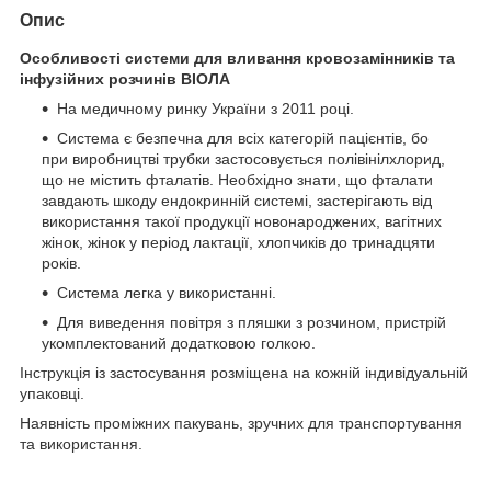
Опис
Особливості системи для вливання кровозамінників та
інфузійних розчинів ВІОЛА
На медичному ринку України з 2011 році.
Система є безпечна для всіх категорій пацієнтів, бо
при виробництві трубки застосовується полівінілхлорид,
що не містить фталатів. Необхідно знати, що фталати
завдають шкоду ендокринній системі, застерігають від
використання такої продукції новонароджених, вагітних
жінок, жінок у період лактації, хлопчиків до тринадцяти
років.
Система легка у використанні.
Для виведення повітря з пляшки з розчином, пристрій
укомплектований додатковою голкою.
Інструкція із застосування розміщена на кожній індивідуальній
упаковці.
Наявність проміжних пакувань, зручних для транспортування
та використання.