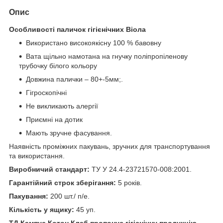
Опис
Особливості паличок гігієнічних Віола
Використано високоякісну 100 % бавовну
Вата щільно намотана на гнучку поліпропіленову
трубочку білого кольору
Довжина палички – 80+-5мм;.
Гігроскопічні
Не викликають алергії
Приємні на дотик
Мають зручне фасування.
Наявність проміжних пакувань, зручних для транспортування
та використання.
Виробничий стандарт:
ТУ У 24.4-23721570-008:2001.
Гарантійний строк зберігання:
5 років.
Пакування:
200 шт./ п/е.
Кількість у ящику:
45 уп.
ТД Кампус Котон Клаб пропонує гігієнічну продукцію