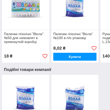
Палички гігієнічні "Віола"
Палички гігієнічні "Віола"
Рука
№50 для немовлят в
№100 в п/е упаковці
подв
прямокутній коробці
L,13
8,02
₴
18
140
₴
Купити
Подібні товари компанії