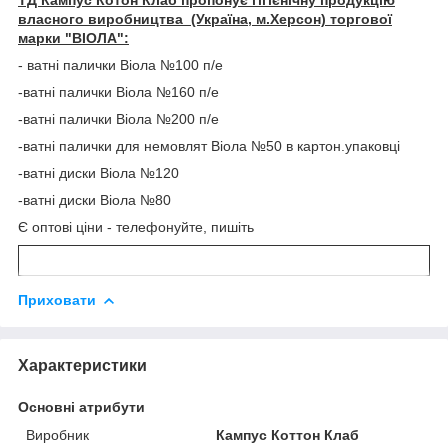
власного виробництва (Україна, м.Херсон)
торгової
марки "ВІОЛА":
- ватні палички Віола №100 п/е
-ватні палички Віола №160 п/е
-ватні палички Віола №200 п/е
-ватні палички для немовлят Віола №50 в картон.упаковці
-ватні диски Віола №120
-ватні диски Віола №80
Є оптові ціни - телефонуйте, пишіть
Приховати
Характеристики
Основні атрибути
Виробник
Кампус Коттон Клаб