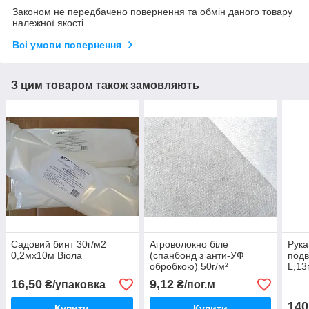
Законом не передбачено повернення та обмін даного товару
належної якості
Всі умови повернення
З цим товаром також замовляють
Садовий бинт 30г/м2
Агроволокно біле
Рука
0,2мх10м Віола
(спанбонд з анти-УФ
подв
обробкою) 50г/м²
L,13
1,6мх500м
16,50
9,12
₴/упаковка
₴/пог.м
140
Купити
Купити