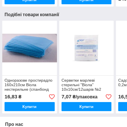
Подібні товари компанії
Одноразове простирадло
Серветки марлеві
Садо
160х210см Віола
стерильні "Віола"
0,2м
нестерильне (спанбонд
10х10см/12шарів №2
20г/м2)
16,83
7,07
16,
₴
₴/упаковка
Купити
Купити
Про нас