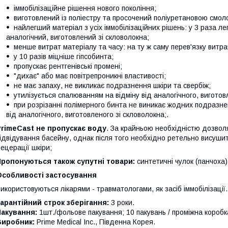
іммобілізаційне рішення нового покоління;
виготовлений із поліестру та просочений поліуретановою смол
найлегший матеріал з усіх іммобілізаційних рішень: у 3 раза л
аналогічний, виготовлений зі скловолокна;
менше витрат матеріалу та часу: на ту ж саму перев'язку витра
у 10 разів міцніше гіпсобинта;
пропускає рентгенівські промені;
"дихає" або має повітрепроникні властивості;
не має запаху, не викликає подразнення шкіри та свербіж;
утилізується спалюванням на відміну від аналогічного, виготов
при розрізанні полімерного бинта не виникає жодних подразнен
від аналогічного, виготовленого зі скловолокна;.
PrimeCast не пропускає воду
. За крайньою необхідністю дозвол
ідвідування басейну, однак після того необхідно ретельно висуши
ецерації шкіри;
Пропонуються також супутні товари:
синтетичні чулок (панчоха)
Особливості застосування
икористовуються лікарями - травматологами, як засіб іммобілізації.
арантійний строк зберігання:
3 роки.
Пакування:
1шт./фольове пакування; 10 пакувань / проміжна коробк
Виробник:
Prime Medical Inc., Південна Корея.