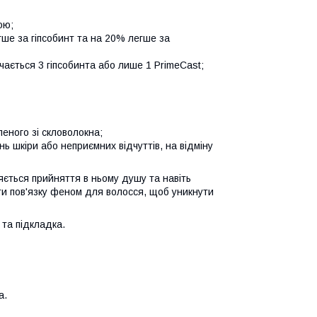
ою;
егше за гіпсобинт та на 20% легше за
чається 3 гіпсобинта або лише 1 PrimeCast;
леного зі скловолокна;
ь шкіри або неприємних відчуттів, на відміну
яється прийняття в ньому душу та навіть
ти пов'язку феном для волосся, щоб уникнути
 та підкладка.
а.