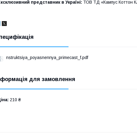
ксклюзивний представник в Україні:
ТОВ ТД «Кампус Коттон К
пецифікація
nstruktsiya_poyasnennya_primecast_f.pdf
нформація для замовлення
іна:
210 ₴