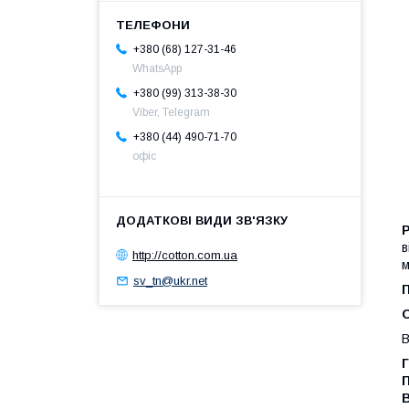
+380 (68) 127-31-46
WhatsApp
+380 (99) 313-38-30
Viber, Telegram
+380 (44) 490-71-70
офіс
в
http://cotton.com.ua
м
sv_tn@ukr.net
В
Г