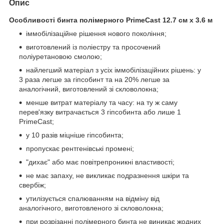
Опис
Особливості бинта полімерного PrimeCast 12.7 см х 3.6 м
іммобілізаційне рішення нового покоління;
виготовлений із поліестру та просочений
поліуретановою смолою;
найлегший матеріал з усіх іммобілізаційних рішень: у
3 раза легше за гіпсобинт та на 20% легше за
аналогічний, виготовлений зі скловолокна;
менше витрат матеріалу та часу: на ту ж саму
перев'язку витрачається 3 гіпсобинта або лише 1
PrimeCast;
у 10 разів міцніше гіпсобинта;
пропускає рентгенівські промені;
"дихає" або має повітрепроникні властивості;
не має запаху, не викликає подразнення шкіри та
свербіж;
утилізується спалюванням на відміну від
аналогічного, виготовленого зі скловолокна;
при розрізанні полімерного бинта не виникає жодних