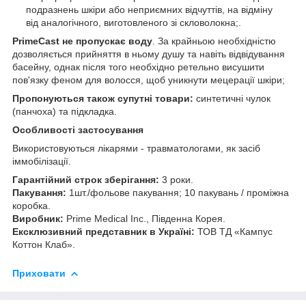
подразнень шкіри або неприємних відчуттів, на відміну
від аналогічного, виготовленого зі скловолокна;.
PrimeCast не пропускає воду
. За крайньою необхідністю
дозволяється прийняття в ньому душу та навіть відвідування
басейну, однак після того необхідно ретельно висушити
пов'язку феном для волосся, щоб уникнути мецерації шкіри;
Пропонуються також супутні товари:
синтетичні чулок
(панчоха) та підкладка.
Особливості застосування
Використовуються лікарями - травматологами, як засіб
іммобілізації.
Гарантійний строк зберігання:
3 роки.
Пакування:
1шт./фольове пакування; 10 пакувань / проміжна
коробка.
Виробник:
Prime Medical Inc., Південна Корея.
Ексклюзивний представник в Україні:
ТОВ ТД «Кампус
Коттон Клаб».
Приховати