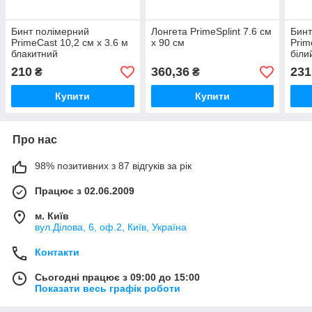
Бинт полімерний
Лонгета PrimeSplint 7.6 см
Бинт
PrimeCast 10,2 см х 3.6 м
х 90 см
Prim
блакитний
біли
210
360,36
231
₴
₴
Купити
Купити
Про нас
98% позитивних з 87 відгуків за рік
Працює з 02.06.2009
м. Київ
вул.Ділова, 6, оф.2, Київ, Україна
Контакти
Сьогодні працює з 09:00 до 15:00
Показати весь графік роботи