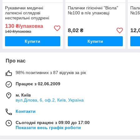
Рукавички медичні
Палички гігієнічні "Віола"
Пали
латексні оглядові
№100 в п/е упаковці
№160
нестерильні опудрені
"ВІОЛА" (100шт.) р.S, XL
130
₴/упаковка
8,02
12,
₴
140 ₴/упаковка
Купити
Купити
Про нас
98% позитивних з 87 відгуків за рік
Працює з 02.06.2009
м. Київ
вул.Ділова, 6, оф.2, Київ, Україна
Контакти
Сьогодні працює з 09:00 до 17:00
Показати весь графік роботи