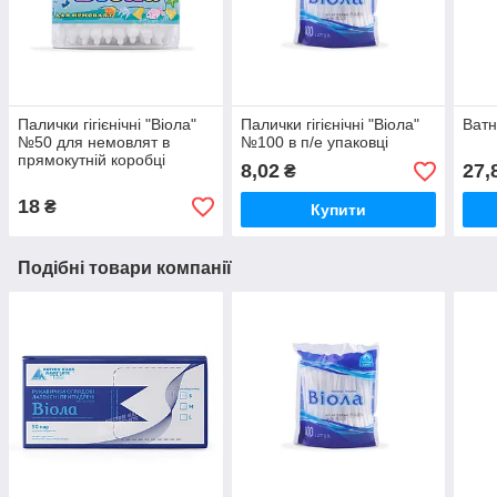
Палички гігієнічні "Віола"
Палички гігієнічні "Віола"
Ватн
№50 для немовлят в
№100 в п/е упаковці
прямокутній коробці
8,02
27,
₴
18
₴
Купити
Подібні товари компанії