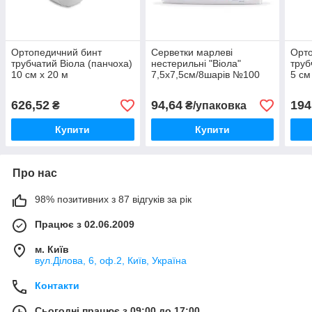
Ортопедичний бинт
Серветки марлеві
Орто
трубчатий Віола (панчоха)
нестерильні "Віола"
труб
10 см х 20 м
7,5х7,5см/8шарів №100
5 см
626,52
94,64
194
₴
₴/упаковка
Купити
Купити
Про нас
98% позитивних з 87 відгуків за рік
Працює з 02.06.2009
м. Київ
вул.Ділова, 6, оф.2, Київ, Україна
Контакти
Сьогодні працює з 09:00 до 17:00