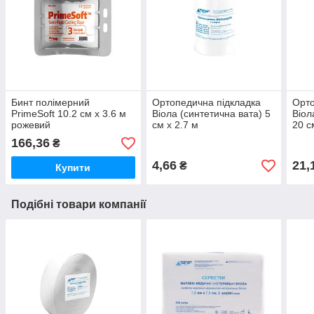
Бинт полімерний
Ортопедична підкладка
Орто
PrimeSoft 10.2 см х 3.6 м
Віола (синтетична вата) 5
Віол
рожевий
см х 2.7 м
20 с
166,36
₴
4,66
21,
₴
Купити
Подібні товари компанії