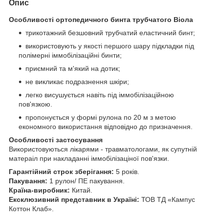
Опис
Особливості ортопедичного бинта трубчатого Віола
трикотажний безшовний трубчатий еластичний бинт;
використовують у якості першого шару підкладки під
полімерні іммобілізаційні бинти;
приємний та м'який на дотик;
не викликає подразнення шкіри;
легко висушується навіть під іммобілізаційною
пов'язкою.
пропонується у формі рулона по 20 м з метою
економного використання відповідно до призначення.
Особливості застосування
Використовуються лікарями - травматологами, як супутній
матераіл при накладанні іммобілізаціної пов'язки.
Гарантійний строк зберігання:
5 років.
Пакування:
1 рулон/ ПЕ пакування.
Країна-виробник:
Китай.
Ексклюзивний представник в Україні:
ТОВ ТД «Кампус
Коттон Клаб».