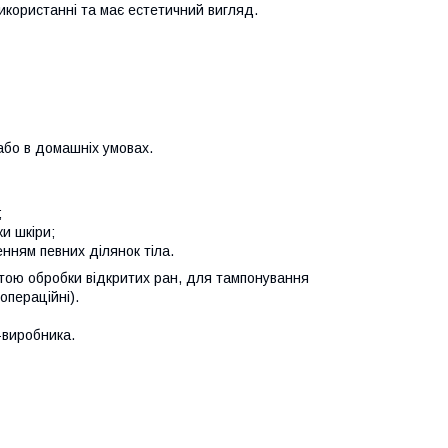
використанні та має естетичний вигляд.
або в домашніх умовах.
;
и шкіри;
нням певних ділянок тіла.
тою обробки відкритих ран, для тампонування
операційні).
-виробника.