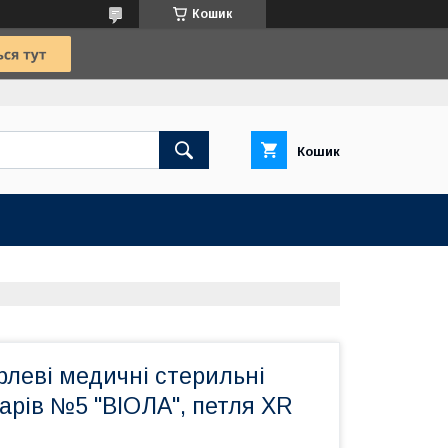
Кошик
Кошик
леві медичні стерильні
арів №5 "ВІОЛА", петля XR