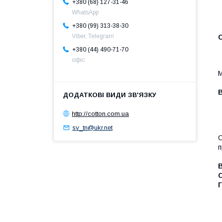
+380 (68) 127-31-46
WhatsApp
+380 (99) 313-38-30
Viber, Telegram
+380 (44) 490-71-70
офіс
М
http://cotton.com.ua
sv_tn@ukr.net
С
п
Г