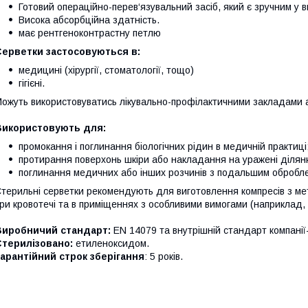
Готовий операційно-перев‘язувальний засіб, який є зручним у 
Висока абсорбційна здатність.
має рентгеноконтрастну петлю
Серветки застосовуються в:
медицині (хірургії, стоматології, тощо)
гігієні.
ожуть використовуватись лікувально-профілактичними закладами 
Використовують для:
промокання і поглинання біологічних рідин в медичній практиці
протирання поверхонь шкіри або накладання на уражені ділянк
поглинання медичних або інших розчинів з подальшим обробле
терильні серветки рекомендують для виготовлення компресів з ме
ри кровотечі та в приміщеннях з особливими вимогами (наприклад, 
Виробничий стандарт:
EN 14079 та внутрішній стандарт компанії
Стерилізовано:
етиленоксидом.
арантійний строк зберігання
: 5 років.