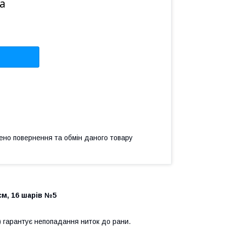
а
ено повернення та обмін даного товару
м, 16 шарів №5
и) гарантує непопадання ниток до рани.