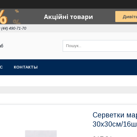
 (44) 490-71-70
аб
АС
КОНТАКТЫ
Серветки мар
30х30см/16ш