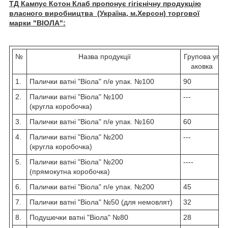
ТД Кампус Котон Клаб пропонує гігієнічну продукцію
власного виробництва (Україна, м.Херсон)
торгової
марки "ВІОЛА":
№
Назва продукції
Групова уп
аковка
1.
Палички ватні "Віола" п/е упак. №100
90
2.
Палички ватні "Віола" №100
---
(кругла коробочка)
3.
Палички ватні "Віола" п/е упак. №160
60
4.
Палички ватні "Віола" №200
---
(кругла коробочка)
5.
Палички ватні "Віола" №200
----
(прямокутна коробочка)
6.
Палички ватні "Віола" п/е упак. №200
45
7.
Палички ватні "Віола" №50 (для немовлят)
32
8.
Подушечки ватні "Віола" №80
28