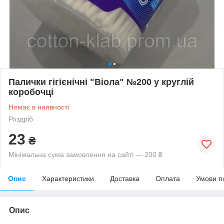
Палички гігієнічні "Віола" №200 у круглій
коробочці
Немає в наявності
Роздріб
23
₴
Мінімальна сума замовлення на сайті — 200 ₴
Опис
Характеристики
Доставка
Оплата
Умови п
Опис