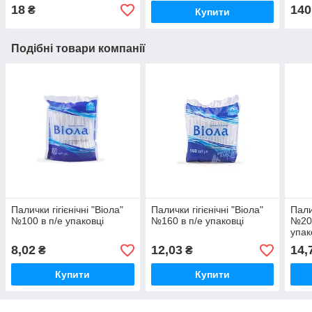
18
140
₴
Купити
Подібні товари компанії
Палички гігієнічні "Віола"
Палички гігієнічні "Віола"
Пали
№100 в п/е упаковці
№160 в п/е упаковці
№200
упак
8,02
12,03
14,
₴
₴
Купити
Купити