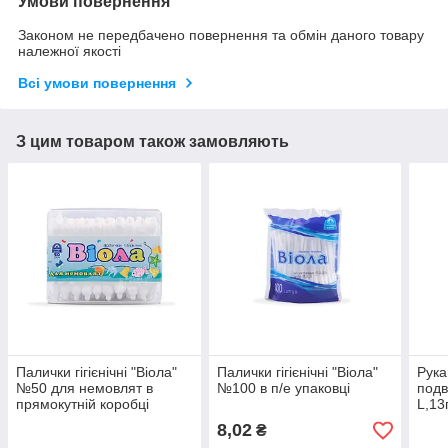
Умови повернення
Законом не передбачено повернення та обмін даного товару
належної якості
Всі умови повернення
З цим товаром також замовляють
Палички гігієнічні "Віола"
Палички гігієнічні "Віола"
Рука
№50 для немовлят в
№100 в п/е упаковці
подв
прямокутній коробці
L,13
8,02
₴