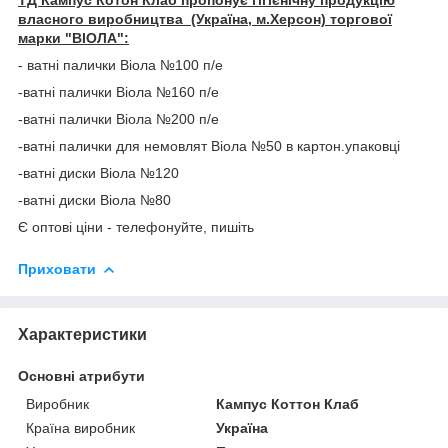
власного виробництва (Україна, м.Херсон)
торгової
марки "ВІОЛА":
- ватні палички Віола №100 п/е
-ватні палички Віола №160 п/е
-ватні палички Віола №200 п/е
-ватні палички для немовлят Віола №50 в картон.упаковці
-ватні диски Віола №120
-ватні диски Віола №80
Є оптові ціни - телефонуйте, пишіть
Приховати
Характеристики
Основні атрибути
Виробник
Кампус Коттон Клаб
Країна виробник
Україна