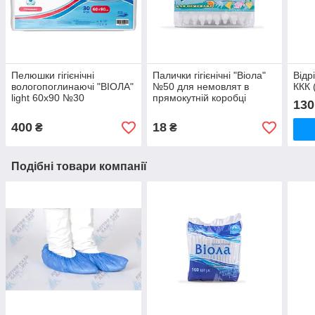
Пелюшки гігієнічні
Палички гігієнічні "Віола"
Відр
вологопоглинаючі "ВІОЛА"
№50 для немовлят в
ККК 
light 60х90 №30
прямокутній коробці
130
400
18
₴
₴
Подібні товари компанії