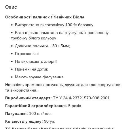
Опис
Особливості паличок гігієнічних Віола
Використано високоякісну 100 % бавовну
Вата щільно намотана на гнучку поліпропіленову
трубочку білого кольору
Довжина палички – 80+-5мм;.
Гігроскопічні
Не викликають алергії
Приємні на дотик
Мають зручне фасування.
Наявність проміжних пакувань, зручних для транспортування
та використання.
Виробничий стандарт:
ТУ У 24.4-23721570-008:2001.
Гарантійний строк зберігання:
5 років.
Пакування:
100 шт./ п/е.
Кількість у ящику:
90 уп.
ТД Кампус Котон Клаб пропонує гігієнічну продукцію