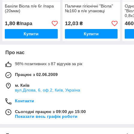
Бахіли Віола п/е 6г /пара
Палички гігієнічні "Віола"
Одно
(20мкм)
№160 в п/е упаковці
"Віол
0,8х
м2)
1,80
12,03
460
₴/пара
₴
Купити
Купити
Про нас
98% позитивних з 87 відгуків за рік
Працює з 02.06.2009
м. Київ
вул.Ділова, 6, оф.2, Київ, Україна
Контакти
Сьогодні працює з 09:00 до 15:00
Показати весь графік роботи