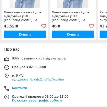
Халат одноразовий для
Халат одноразовий для
Хала
відвідувача р.XL
відвідувача р.XXL
відв
(спанбонд 25г/м2) на
(спанбонд 25г/м2) на
липу
кнопках блакитний
кнопках блакитний
(спа
43,52
46
43,
₴
₴
Купити
Купити
Про нас
98% позитивних з 87 відгуків за рік
Працює з 02.06.2009
м. Київ
вул.Ділова, 6, оф.2, Київ, Україна
Контакти
Сьогодні працює з 09:00 до 17:00
Показати весь графік роботи