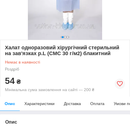
Халат одноразовий хірургічний стерильний
на зав'язках р.L (СМС 30 г/м2) блакитний
Немає в наявності
Роздріб
54
₴
Мінімальна сума замовлення на сайті — 200 ₴
Опис
Характеристики
Доставка
Оплата
Умови п
Опис