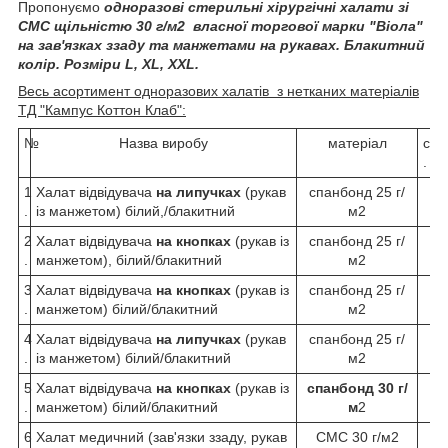
Пропонуємо
одноразові стерильні хірургічні халати зі
СМС щільністю 30 г/м2 власної торгової марки "Віола"
на зав'язках ззаду та манжетами на рукавах. Блакитний
колір. Розміри L, XL, XXL.
Весь асортимент одноразових халатів з нетканих матеріалів
ТД "Кампус Коттон Клаб":
№
Назва виробу
матеріал
сте
.
1
Халат відвідувача
на липучках
(рукав
спанбонд 25 г/
.
із манжетом) білий,/блакитний
м2
2
Халат відвідувача
на кнопках
(рукав із
спанбонд 25 г/
.
манжетом), білий/блакитний
м2
3
Халат відвідувача
на кнопках
(рукав із
спанбонд 25 г/
.
манжетом) білий/блакитний
м2
4
Халат відвідувача
на липучках
(рукав
спанбонд 25 г/
.
із манжетом) білий/блакитний
м2
5
Халат відвідувача
на кнопках
(рукав із
спанбонд 30 г/
.
манжетом) білий/блакитний
м
2
6
Халат медичний (зав'язки ззаду, рукав
СМС 30 г/м2