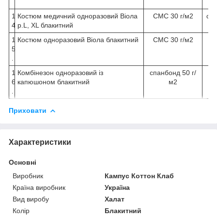
1
Костюм медичний одноразовий Віола
СМС 30 г/м2
сте
4
р.L, XL блакитний
1
Костюм одноразовий Віола блакитний
СМС 30 г/м2
5
.
1
Комбінезон одноразовий із
спанбонд 50 г/
6
капюшоном блакитний
м2
.
Приховати
Характеристики
Основні
Виробник
Кампус Коттон Клаб
Країна виробник
Україна
Вид виробу
Халат
Колір
Блакитний