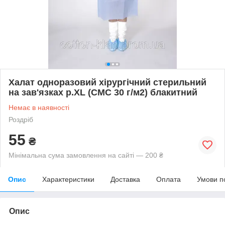
Халат одноразовий хірургічний стерильний
на зав'язках р.XL (СМС 30 г/м2) блакитний
Немає в наявності
Роздріб
55
₴
Мінімальна сума замовлення на сайті — 200 ₴
Опис
Характеристики
Доставка
Оплата
Умови п
Опис