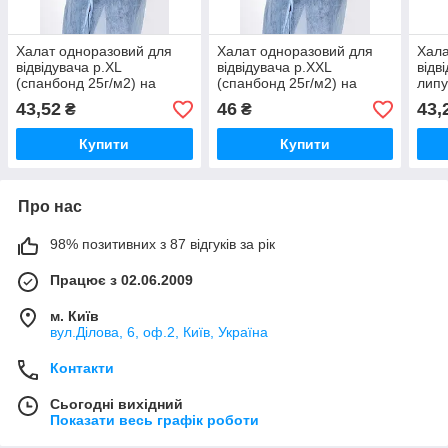
Халат одноразовий для
Халат одноразовий для
Хала
відвідувача р.XL
відвідувача р.XXL
відв
(спанбонд 25г/м2) на
(спанбонд 25г/м2) на
липу
кнопках блакитний
кнопках блакитний
(спа
43,52
46
43,
₴
₴
Купити
Купити
Про нас
98% позитивних з 87 відгуків за рік
Працює з 02.06.2009
м. Київ
вул.Ділова, 6, оф.2, Київ, Україна
Контакти
Сьогодні вихідний
Показати весь графік роботи