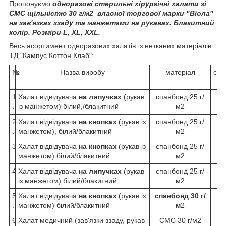
Пропонуємо
одноразові стерильні хірургічні халати зі
СМС щільністю 30 г/м2 власної торгової марки "Віола"
на зав'язках ззаду та манжетами на рукавах. Блакитний
колір. Розміри L, XL, XXL.
Весь асортимент одноразових халатів з нетканих матеріалів
ТД "Кампус Коттон Клаб":
№
Назва виробу
матеріал
сте
.
1
Халат відвідувача
на липучках
(рукав
спанбонд 25 г/
.
із манжетом) білий,/блакитний
м2
2
Халат відвідувача
на кнопках
(рукав із
спанбонд 25 г/
.
манжетом), білий/блакитний
м2
3
Халат відвідувача
на кнопках
(рукав із
спанбонд 25 г/
.
манжетом) білий/блакитний
м2
4
Халат відвідувача
на липучках
(рукав
спанбонд 25 г/
.
із манжетом) білий/блакитний
м2
5
Халат відвідувача
на кнопках
(рукав із
спанбонд 30 г/
.
манжетом) білий/блакитний
м
2
6
Халат медичний (зав'язки ззаду, рукав
СМС 30 г/м2