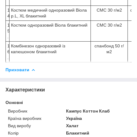
1
Костюм медичний одноразовий Віола
СМС 30 г/м2
сте
4
р.L, XL блакитний
1
Костюм одноразовий Віола блакитний
СМС 30 г/м2
5
.
1
Комбінезон одноразовий із
спанбонд 50 г/
6
капюшоном блакитний
м2
.
Приховати
Характеристики
Основні
Виробник
Кампус Коттон Клаб
Країна виробник
Україна
Вид виробу
Халат
Колір
Блакитний