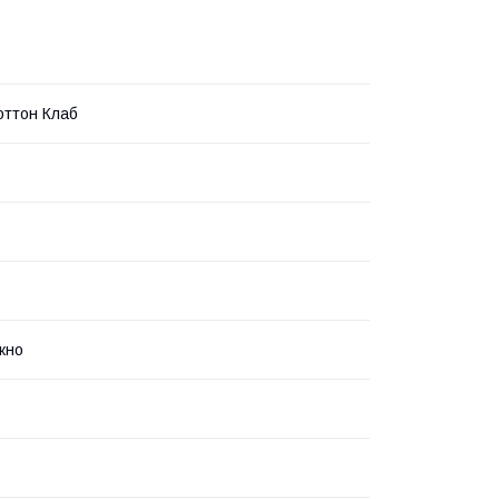
оттон Клаб
кно