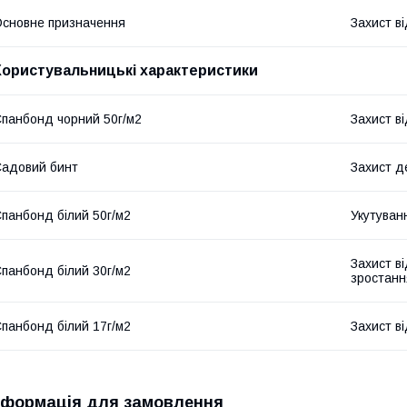
сновне призначення
Захист ві
Користувальницькі характеристики
панбонд чорний 50г/м2
Захист ві
адовий бинт
Захист д
панбонд білий 50г/м2
Укутуванн
Захист ві
панбонд білий 30г/м2
зростання
панбонд білий 17г/м2
Захист ві
нформація для замовлення