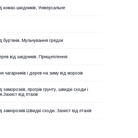
д комах-шкідників, Універсальне
д бур'янів. Мульчування грядок
ерев від шкідників. Прищеплення
я чагарників і дерев на зиму від морозів
д заморозків, прогрів грунту, швидкі сходи і
.Захист від птахів
д заморозків.Швидкі сходи. Захист від птахів