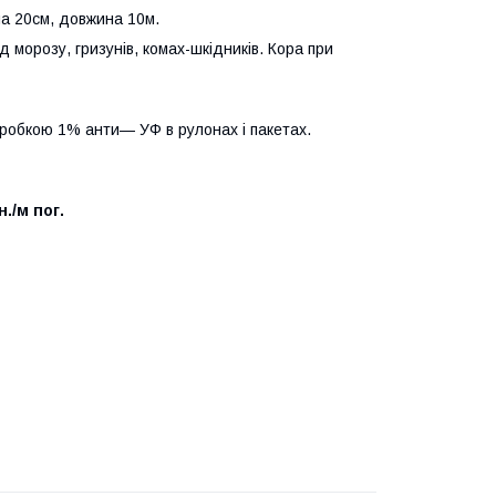
а 20см, довжина 10м.
морозу, гризунів, комах-шкідників. Кора при
бробкою 1% анти— УФ в рулонах і пакетах.
н./м пог.