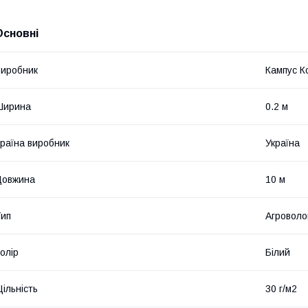
Основні
иробник
Кампус К
Ширина
0.2 м
раїна виробник
Україна
Довжина
10 м
ип
Агроволо
олір
Білий
ільність
30 г/м2