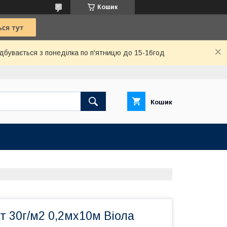
Кошик
дбувається з понеділка по п'ятницю до 15-16год
Кошик
 30г/м2 0,2мх10м Віола