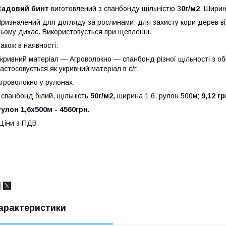
Садовий бинт
виготовлений з спанбонду щільністю 3
0г/м2
. Ширин
ризначений для догляду за рослинами: для захисту кори дерев від 
ьому дихає. Використовується при щепленні.
акож в наявності:
кривний матеріал — Агроволокно — спанбонд різної щільності з о
астосовується як укривний матеріал в с/г.
гроволокно у рулонах:
-
спанбонд білий, щільність
50г/м2,
ширина 1,6, рулон 500м;
9,12 гр
улон 1,6х500м - 4560грн.
Ціни з ПДВ.
арактеристики