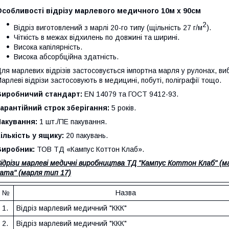
Особливості відрізу марлевого медичного 10м х 90см
2
Відріз виготовлений з марлі 20-го типу (щільність 27 г/м
).
Чіткість в межах відхилень по довжині та ширині.
Висока капілярність.
Висока абсорбційна здатність.
ля марлевих відрізів застосовується імпортна марля у рулонах, ви
арлеві відрізи застосовують в медицині, побуті, поліграфії тощо.
Виробничий стандарт:
EN 14079 та ГОСТ 9412-93.
арантійний строк зберігання:
5 років.
Пакування:
1 шт./ПЕ пакування.
ількість у ящику:
20 пакувань.
Виробник:
ТОВ ТД «Кампус Коттон Клаб».
ідрізи марлеві медичні виробництва ТД "Кампус Коттон Клаб" (м
ата" (марля тип 17)
№
Назва
1.
Відріз марлевий медичний "ККК"
2.
Відріз марлевий медичний "ККК"