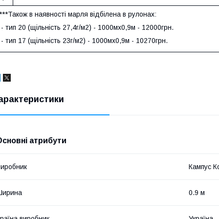
***Також в наявності марля відбілена в рулонах:
- тип 20 (щільність 27,4г/м2) - 1000мх0,9м - 12000грн.
- тип 17 (щільність 23г/м2) - 1000мх0,9м - 10270грн.
арактеристики
Основні атрибути
иробник
Кампус К
Ширина
0.9 м
раїна виробник
Україна