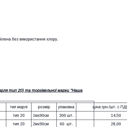
білена без використання хлору.
арля тип 20) та торгівельної марки "Наша
тип марлі
розмір
упаковка
ціна грн./шт. с П
тип 20
1мх90см
300 шт.
14,50
тип 20
2мх90см
60 шт.
28,00