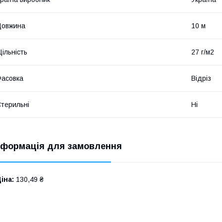
Довжина
10 м
ільність
27 г/м2
асовка
Відріз
терильні
Ні
нформація для замовлення
іна:
130,49 ₴