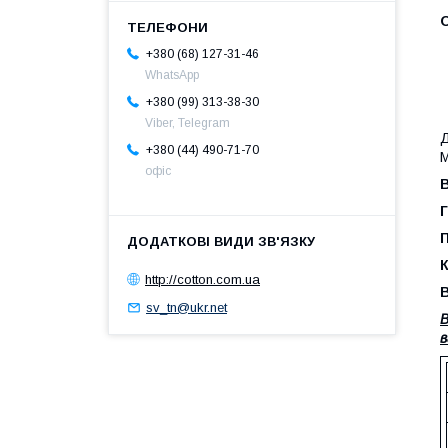
+380 (68) 127-31-46
WhatsApp
+380 (99) 313-38-30
Viber, Telegram
Д
+380 (44) 490-71-70
М
офіс
Г
К
http://cotton.com.ua
sv_tn@ukr.net
В
в