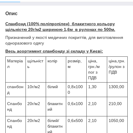
Опис
Спанбонд (100% поліпропілен) блакитного кольору
щільністю 20г/м2 шириною 1,6м в рулонах по 500м.
Призначений у якості медичних покриттів, для виготовлення
одноразового одягу
Весь асортимент спанбонду зі складу у Києві:
Матеріа
щільніст
колір
розмір,
ціна,
ціна,грн.
л
ь
м
грн./м
/рулон з
пог з
ПДВ
ПДВ
спанбон
10г/м2
білий
0,8х100
1,30
1300,00
д
0
Спанбо
20г/м2
блакитн
0,6х100
2,10
210,00
нд
ий
Спанбо
20г/м2
білий/
0,6х500
2,10
1050,00
нд
блакитн
ий