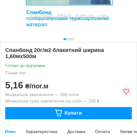
Спанбонд 20г/м2 блакитний ширина
1,60мх500м
Готово до відправки
Тільки опт
5,16
₴/пог.м
Мінімальне замовлення — 500 пог.м
Мінімальна сума замовлення на сайті — 200 ₴
Купити
Опис
Характеристики
Доставка
Оплата
Умови п