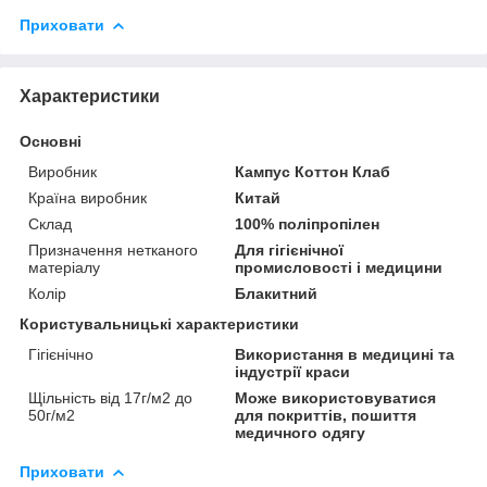
Приховати
Характеристики
Основні
Виробник
Кампус Коттон Клаб
Країна виробник
Китай
Склад
100% поліпропілен
Призначення нетканого
Для гігієнічної
матеріалу
промисловості і медицини
Колір
Блакитний
Користувальницькі характеристики
Гігієнічно
Використання в медицині та
індустрії краси
Щільність від 17г/м2 до
Може використовуватися
50г/м2
для покриттів, пошиття
медичного одягу
Приховати