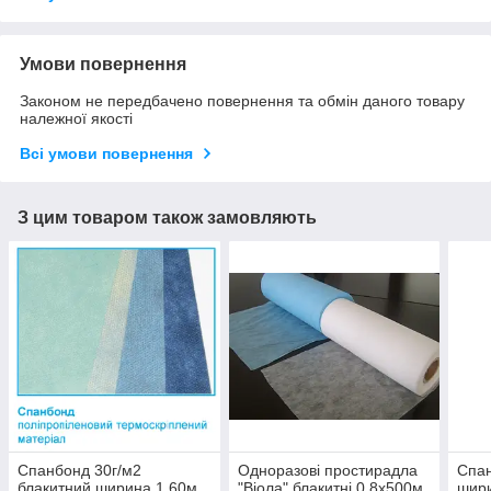
Умови повернення
Законом не передбачено повернення та обмін даного товару
належної якості
Всі умови повернення
З цим товаром також замовляють
Спанбонд 30г/м2
Одноразові простирадла
Спан
блакитний ширина 1,60м
"Віола" блакитні 0,8х500м
шир