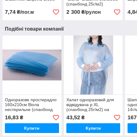
(спанбонд 25г/м2)
7,74
2 300
4,8
₴/пог.м
₴/рулон
Подібні товари компанії
Одноразове простирадло
Халат одноразовий для
Шап
160х210см Віола
відвідувача р.XL
одно
нестерильне (спанбонд
(спанбонд 25г/м2) на
14г/
20г/м2)
кнопках блакитний
№10
16,83
43,52
167
₴
₴
Купити
Купити