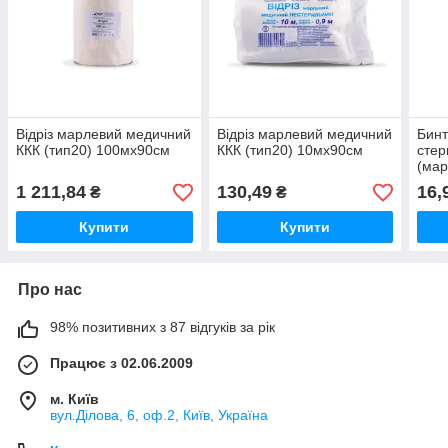
Відріз марлевий медичний
Відріз марлевий медичний
Бинт
ККК (тип20) 100мх90см
ККК (тип20) 10мх90см
стер
(мар
1 211,84
130,49
16,
₴
₴
Купити
Купити
Про нас
98% позитивних з 87 відгуків за рік
Працює з 02.06.2009
м. Київ
вул.Ділова, 6, оф.2, Київ, Україна