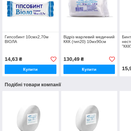
Гипсобинт 10смх2,70м
Відріз марлевий медичний
Бинт
ВІОЛА
ККК (тип20) 10мх90см
нест
"ККК
14,63
130,49
₴
₴
15,
Купити
Купити
Подібні товари компанії