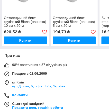
Ортопедичний бинт
Ортопедичний бинт
Бинт
трубчатий Віола (панчоха)
трубчатий Віола (панчоха)
стер
10 см х 20 м
5 см х 20 м
(мар
626,52
194,73
16,
₴
₴
Купити
Купити
Про нас
98% позитивних з 87 відгуків за рік
Працює з 02.06.2009
м. Київ
вул.Ділова, 6, оф.2, Київ, Україна
Контакти
Сьогодні вихідний
Показати весь графік роботи