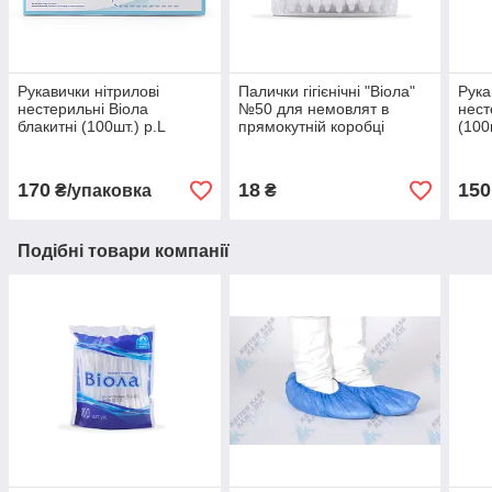
Рукавички нітрилові
Палички гігієнічні "Віола"
Рука
нестерильні Віола
№50 для немовлят в
нест
блакитні (100шт.) р.L
прямокутній коробці
(100
170
18
150
₴/упаковка
₴
Подібні товари компанії