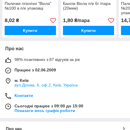
Палички гігієнічні "Віола"
Бахіли Віола п/е 6г /пара
Пали
№100 в п/е упаковці
(20мкм)
№200
упак
8,02
1,80
14,
₴
₴/пара
Купити
Купити
Про нас
98% позитивних з 87 відгуків за рік
Працює з 02.06.2009
м. Київ
вул.Ділова, 6, оф.2, Київ, Україна
Контакти
Сьогодні працює з 09:00 до 15:00
Показати весь графік роботи
Про нас