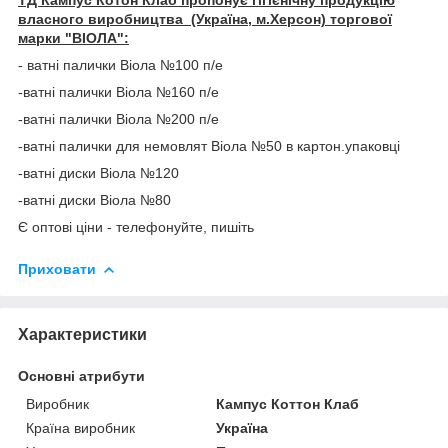
власного виробництва (Україна, м.Херсон)
торгової
марки "ВІОЛА":
- ватні палички Віола №100 п/е
-ватні палички Віола №160 п/е
-ватні палички Віола №200 п/е
-ватні палички для немовлят Віола №50 в картон.упаковці
-ватні диски Віола №120
-ватні диски Віола №80
Є оптові ціни - телефонуйте, пишіть
Приховати
Характеристики
Основні атрибути
Виробник
Кампус Коттон Клаб
Країна виробник
Україна