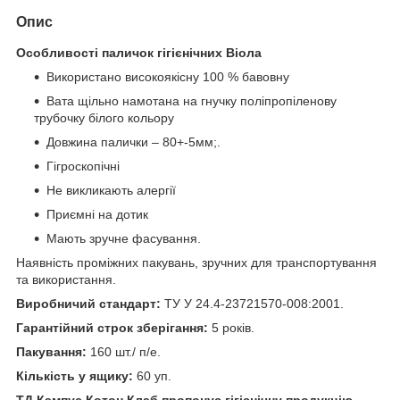
Опис
Особливості паличок гігієнічних Віола
Використано високоякісну 100 % бавовну
Вата щільно намотана на гнучку поліпропіленову
трубочку білого кольору
Довжина палички – 80+-5мм;.
Гігроскопічні
Не викликають алергії
Приємні на дотик
Мають зручне фасування.
Наявність проміжних пакувань, зручних для транспортування
та використання.
Виробничий стандарт:
ТУ У 24.4-23721570-008:2001.
Гарантійний строк зберігання:
5 років.
Пакування:
160 шт./ п/е.
Кількість у ящику:
60 уп.
ТД Кампус Котон Клаб пропонує гігієнічну продукцію