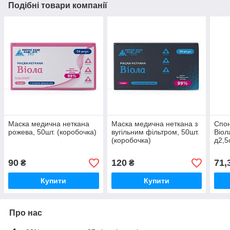
Подібні товари компанії
Маска медична неткана
Маска медична неткана з
Спон
рожева, 50шт. (коробочка)
вугільним фільтром, 50шт.
Віол
(коробочка)
д2,5
90
120
71,
₴
₴
Купити
Купити
Про нас