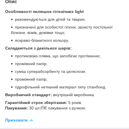
Опис
Особливості пелюшок гігієнічних light
рекомендуються для дітей та тварин;
призначені для особистої гігієни, захисту постільної
білизни, візків, домівки тощо;
яскраво-блакитного кольору.
Складаються з декількох шарів:
протиковзка плівка, що запобігає протіканню;
проміжний папір;
суміш суперабсорбенту та целюлози;
проміжний папір;
гідрофільний нетканий матеріал типу спанбонд.
Виробничий стандарт:
внутрішній виробника.
Гарантійний строк зберігання:
5 років.
Пакування:
30 шт./ПЕ пакування з ручкою.
Приховати