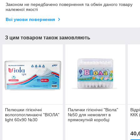
Законом не передбачено повернення та обмін даного товару
належної якості
Всі умови повернення
З цим товаром також замовляють
Пелюшки гігієнічні
Палички гігієнічні "Віола"
Відр
вологопоглинаючі "ВІОЛА"
№50 для немовлят в
ККК 
light 60х90 №30
прямокутній коробці
40,