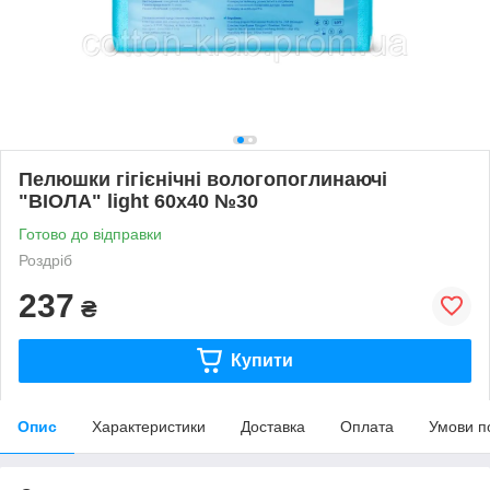
Пелюшки гігієнічні вологопоглинаючі
"ВІОЛА" light 60х40 №30
Готово до відправки
Роздріб
237
₴
Купити
Опис
Характеристики
Доставка
Оплата
Умови п