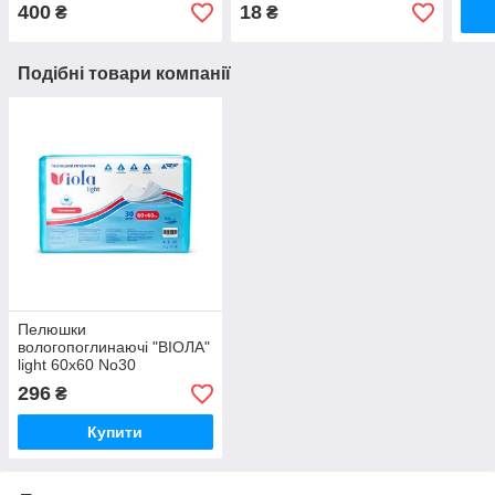
400
18
₴
₴
Подібні товари компанії
Пелюшки
вологопоглинаючі "ВІОЛА"
light 60x60 No30
296
₴
Купити