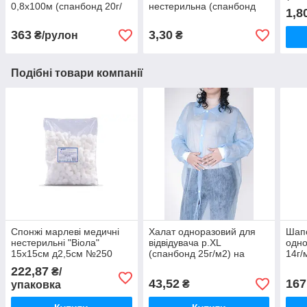
0,8х100м (спанбонд 20г/
нестерильна (спанбонд
1,8
м2)
20г/м2)
363
3,30
₴/рулон
₴
Подібні товари компанії
Спонжі марлеві медичні
Халат одноразовий для
Шап
нестерильні "Віола"
відвідувача р.XL
одно
15х15см д2,5см №250
(спанбонд 25г/м2) на
14г/
кнопках блакитний
№10
222,87
₴/
43,52
167
₴
упаковка