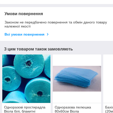
Умови повернення
Законом не передбачено повернення та обмін даного товару
належної якості
Всі умови повернення
З цим товаром також замовляють
Одноразові простирадла
Одноразова пелюшка
Бахі
Віола білі, блакитні
80х60см Віола
(20м